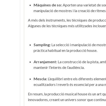
Màquines de so:
‌Aporten una varietat de ⁣so
⁤manipulació de mostres i la creació de ritme
A més ⁢dels instruments, les tècniques de producci
Algunes de ​les tècniques més ‍utilitzades inclouen
Sampling:
La selecció​ i manipulació de mostre
pràctica habitual en la⁢ producció house.
Arranjament:
La construcció de la pista, am
mantenir l’interès de l’audiència.
Mescla:
‍L’equilibri entre els diferents elemen
ecualitzadors i reverb ⁣és essencial per a una 
En resum, la ⁤producció‍ musical house és un art 
innovadores, creant un univers​ sonor que continua