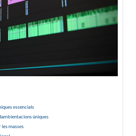
niques essencials‌
 dambientacions úniques‌
 ‍les⁣ masses
onal ⁢