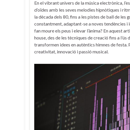
En el vibrant univers de ⁢la ⁣música electrònica, l’e
d’oïdes amb les seves ⁣melodies hipnòtiques i rit
la dècada dels‌ 80, fins a⁣ les⁣ pistes de ball de les
constantment, adaptant-se a noves tendències i inf
fan moure els peus⁤ i elevar l’ànima? En‌ aquest ‌ar
house, ⁣des de les tècniques de creació fins a l’ús⁢ 
transformen idees en autèntics himnes de festa.‌
creativitat, innovació⁤ i⁢ passió musical.