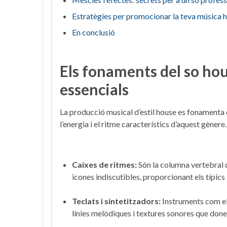
Estratègies‍ per promocionar ‍la‍ teva música ho
En⁣ conclusió
Els fonaments del so hous
essencials
La‍ producció musical d’estil house ‍es fonamenta
l’energia i‍ el ritme‌ característics d’aquest gène
Caixes​ de ritmes:
Són⁣ la columna vertebral 
icones‍ indiscutibles,​ proporcionant els típics
Teclats​ i ‌sintetitzadors:
Instruments com⁤ e
línies melòdiques ⁤i ​textures⁤ sonores que donen