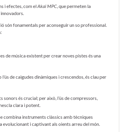
ns i efectes, com el
Akai​ MPC
, que permeten la
s innovadors.
ó són fonamentals⁢ per aconseguir un ⁤so ​professional.
:
s de‌ música existent per⁣ crear noves pistes ⁢és ‍una
b l’ús de caigudes dinàmiques i crescendos, és clau per
ts sonors és crucial;⁤ per això, ‍l’ús de compressors,
mescla clara i potent.
que combina​ instruments clàssics‍ amb tècniques
 evolucionant i captivant als oients arreu‍ del món.