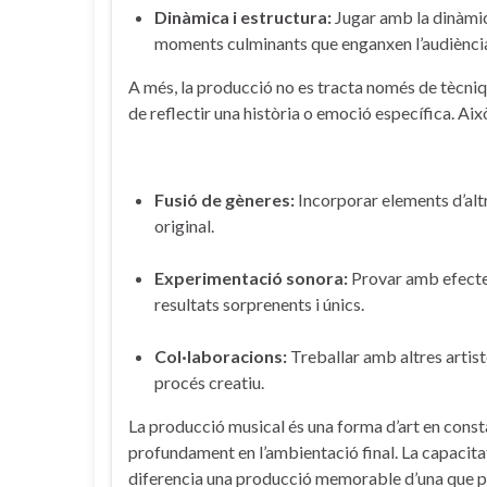
Dinàmica ⁢i estructura:
⁤Jugar amb la⁢ dinàmica
moments culminants que enganxen ‌l’audiènci
A més, la producció ‌no‍ es tracta només de tècniqu
de reflectir⁢ una història ‌o emoció ⁣específica. ‍A
Fusió⁢ de gèneres:
‍Incorporar elements d’altre
original.
Experimentació sonora:
Provar‌ amb efectes,
resultats ‍sorprenents i ‍únics.
Col·laboracions:
‌Treballar amb ⁤altres ⁣artist
procés creatiu.
La producció musical⁣ és una‍ forma ‌d’art​ en consta
profundament en l’ambientació final.​ La capacita
diferencia una producció memorable ​d’una que 