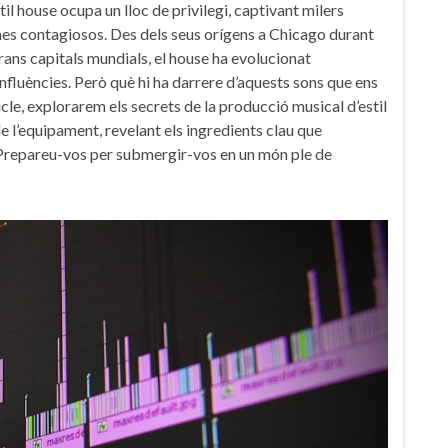
stil house ocupa un​ lloc ‌de privilegi, captivant milers
mes contagiosos. Des dels seus ​orígens a Chicago durant
 grans⁤ capitals‍ mundials, el house ha evolucionat
luències. Però ⁣què hi​ ha darrere d’aquests sons que⁣ ens
ticle, explorarem els secrets de la producció musical d’estil
de l’equipament, revelant els ‌ingredients ⁤clau que
 Prepareu-vos per submergir-vos en un món⁤ ple de