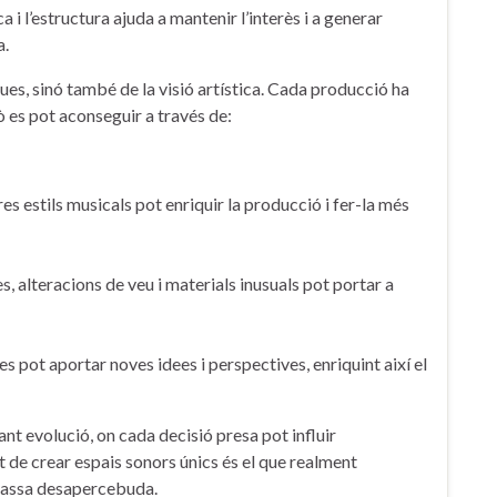
 ⁣i l’estructura ajuda a​ mantenir⁣ l’interès i a generar
a.
es,⁣ sinó també⁤ de la visió artística. ⁤Cada producció ha
ixò es pot aconseguir a través de:
s estils musicals pot ‍enriquir la producció ⁢i fer-la ⁤més
 alteracions de ‌veu i materials inusuals pot portar ⁣a⁢
es pot aportar​ noves ⁣idees i perspectives,​ enriquint així el
nt‌ evolució, on‌ cada decisió presa pot influir‌
t de crear espais sonors únics és el que realment
passa⁣ desapercebuda.