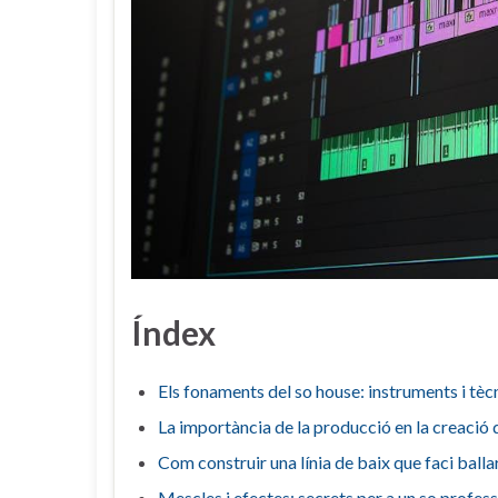
Índex
Els⁢ fonaments del so house: instruments ⁢i tèc
La importància de la producció en ⁣la creació
Com construir una línia de baix que faci ballar
Mescles i efectes: ​secrets per a un so professi