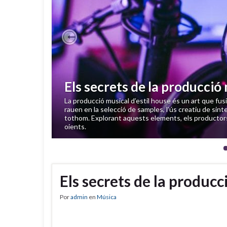
Previous
Els secrets de la producció 
La producció musical d’estil house és un art que fus
rauen en la selecció de samples, l’ús creatiu de sinte
tothom. Explorant aquests elements, els productor
oients.
Els secrets de la producc
Por
admin
en
Música