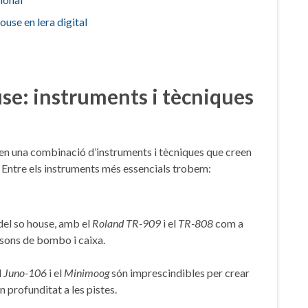
use ‍en lera digital
e: instruments ‍i⁣ tècniques
 en una combinació ‍d’instruments i tècniques que creen
re. Entre els instruments‍ més essencials trobem:
del so house, amb⁣ el
Roland TR-909
⁢i‍ el
TR-808
⁣com a
 sons ​de ‍bombo i caixa.
l
Juno-106
i el
Minimoog
són imprescindibles per ‌crear
⁤ profunditat a ‍les pistes.