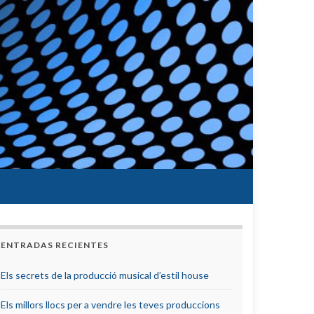
ENTRADAS RECIENTES
Els secrets de la producció musical d’estil house
Els millors llocs per a vendre les teves produccions