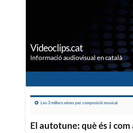
Videoclips.cat
Informació audiovisual en català
Les 3 millors eines per composició musical
El autotune: què és i com