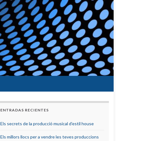
ENTRADAS RECIENTES
Els secrets de la producció musical d’estil house
Els millors llocs per a vendre les teves produccions