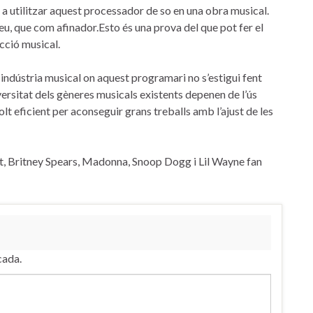
a a utilitzar aquest processador de so en una obra musical.
eu, que com afinador.Esto és una prova del que pot fer el
cció musical.
a indústria musical on aquest programari no s’estigui fent
iversitat dels gèneres musicals existents depenen de l’ús
olt eficient per aconseguir grans treballs amb l’ajust de les
t, Britney Spears, Madonna, Snoop Dogg i Lil Wayne fan
cada.