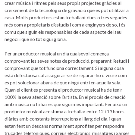
crear música i ritmes pels seus propis projectes gràcies al
creixement de la tecnologia de gravació que es pot utilitzar a
casa. Molts productors estan treballant dues o tres vegades
més com a propietaris d’estudis i com a enginyers de so, i és
comú que siguin els responsables de cada aspecte del seu
negoci i que no tot sigui glòria.
Per un productor musical un dia qualsevol comença
comprovant les seves notes de producció, preparant l’estudi i
comprovant que tot funciona correctament. Si alguna cosa
està defectuosa cal assegurar-se de reparar-ho o veure com
es pot solucionar abans de que ningú entri en aquella sala.
Quan el client es presenta el productor musical ha de tenir
100% la seva atenció sobre l’artista. En el procés de creació
amb música no hi ha res que sigui més important. Per això un
productor musical acostuma a treballar entre 12 i 13 hores
diàries amb constants interrupcions al llarg del dia, i quan
estan fent un descans normalment aprofiten per respondre
trucades telefòniques, correus electrònics, missatges i xarxes