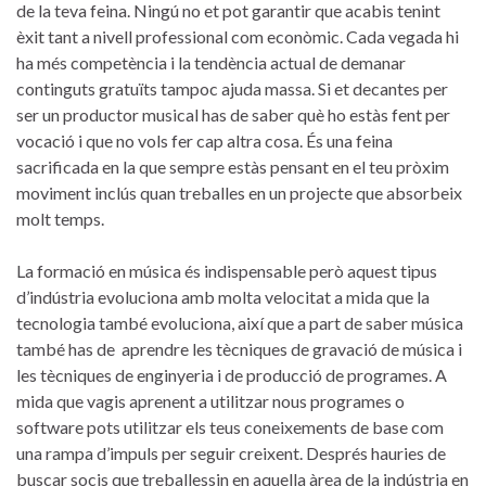
de la teva feina. Ningú no et pot garantir que acabis tenint
èxit tant a nivell professional com econòmic. Cada vegada hi
ha més competència i la tendència actual de demanar
continguts gratuïts tampoc ajuda massa. Si et decantes per
ser un productor musical has de saber què ho estàs fent per
vocació i que no vols fer cap altra cosa. És una feina
sacrificada en la que sempre estàs pensant en el teu pròxim
moviment inclús quan treballes en un projecte que absorbeix
molt temps.
La formació en música és indispensable però aquest tipus
d’indústria evoluciona amb molta velocitat a mida que la
tecnologia també evoluciona, així que a part de saber música
també has de aprendre les tècniques de gravació de música i
les tècniques de enginyeria i de producció de programes. A
mida que vagis aprenent a utilitzar nous programes o
software pots utilitzar els teus coneixements de base com
una rampa d’impuls per seguir creixent. Després hauries de
buscar socis que treballessin en aquella àrea de la indústria en