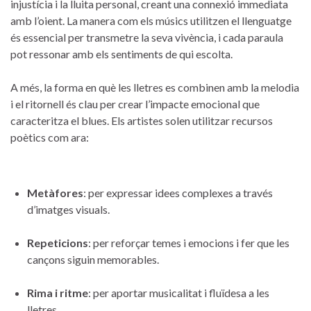
⁢injustícia i​ la lluita personal, creant una⁣ connexió immediata
amb ⁢l’oient. La manera ‌com els músics utilitzen⁤ el‍ llenguatge ​
és​ essencial per transmetre la ‍seva vivència,⁢ i cada⁣ paraula
pot ⁣ressonar⁤ amb els sentiments de qui escolta.
A més, la forma en què les lletres⁤ es combinen​ amb ⁢la melodia
i el ritornell és‌ clau per crear⁢ l’impacte emocional que
‌caracteritza el ⁢blues. ⁤Els artistes solen utilitzar recursos
poètics com ara:
Metàfores
: ‌per‌ expressar idees complexes ‍a través
d’imatges⁣ visuals.
Repeticions
:​ per reforçar ⁣temes i ‌emocions i fer que les
cançons siguin memorables.
Rima i ritme
:⁤ per ‌aportar ⁣musicalitat i fluïdesa a⁣ les
lletres.