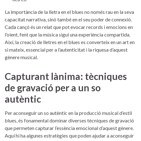
La​ importància ⁢de la⁢ lletra en el blues no només rau en ⁢la seva
capacitat narrativa, sinó també‌ en ​el seu poder de connexió.
⁢Cada cançó és un ​relat que pot ⁣evocar records i emocions en
l’oient, fent⁢ que la música⁢ sigui una experiència⁢ compartida.
Així,‌ la ‌creació de lletres en el blues ‌es converteix en un ‌art ⁣en
si mateix,⁣ essencial per a l’autenticitat i la ​riquesa d’aquest
⁢gènere ​musical.
Capturant‍ lànima: tècniques
de gravació per a un ⁤so
autèntic
Per aconseguir un so ​autèntic en la producció musical⁤ d’estil‌
blues,​ és ‌fonamental dominar diverses‍ tècniques ‌de gravació ​
que ‌permeten capturar l’essència emocional d’aquest gènere.
Aquí hi ha ⁢algunes estratègies que​ poden ajudar a aconseguir