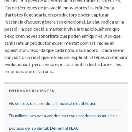
música. A ⁤través de la combinació d’instruments autèntics,
l’ús de​ tècniques ​de gravació innovadores i ‍la influència
d’artistes llegendaris, ⁤els ⁣productors poden ⁢capturar
l’essència d’aquest ‌gènere tan emocional. La clau ​radica en la
passió ⁤i la dedicació a mantenir viva ⁣la tradició, alhora que⁤
s’exploren ‍noves ⁢sonoritats que​ poden enriquir-la. Així que,
tant si ⁣ets un productor⁢ experimentat com si t’inicies​ en​
aquest món, recorda que‍ cada⁢ nota,‍ cada acord, i cada silenci
⁣són⁣ part‍ d’un‌ relat que mereix ser⁤ explicat. El‌ blues continuarà
evolucionant, però sempre portarà amb ‍si⁢ les històries ‍i les
emocions ⁣que‌ el fan únic.
ENTRADAS RECIENTES
Els secrets de la producció musical d’estil house
Els millors llocs per a vendre les teves produccions musicals
Evolució del so digital: Del vinil al FLAC