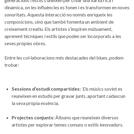
generacions i ⁢estils s’uneixen per crear una⁤ xarxa rica i
dinàmica, on les⁢ influències es fonen ⁤i‍ es transformen en noves
⁣sonoritats. Aquesta interacció no només enriqueix les‍
composicions, sinó ​que⁤ també fomenta un ambient de⁢
creixement creatiu. ⁢Els artistes s’inspiren mútuament,
aprenent ⁢tècniques⁢ i estils ⁤que poden ser⁤ incorporats a les
seves‍ pròpies obres.
Entre les‌ col·laboracions més destacades​ del blues, podem
trobar:
Sessions ⁣d’estudi compartides:
‍ Els músics sovint es⁣
reuneixen en estudis⁢ per gravar junts, aportant cadascun
la seva pròpia essència.
Projectes ‌conjunts:
Àlbums que reuneixen ⁢diversos⁤
artistes per explorar temes comuns o ​estils ‍innovadors.