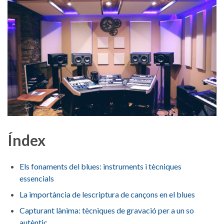
Índex
Els fonaments del blues: instruments i tècniques⁤
essencials
La⁢ importància de⁣ lescriptura de cançons en ‍el blues
Capturant lànima: tècniques de gravació ⁢per ‍a⁣ un‌ so
‍autèntic ‍