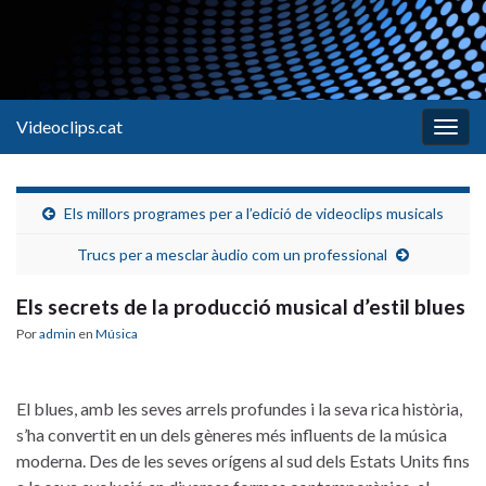
Videoclips.cat
Alter
la
nave
Els millors programes per a l’edició de videoclips musicals
Trucs per a mesclar àudio com un professional
Els secrets de la producció musical d’estil blues
Por
admin
en
Música
El blues, amb ⁣les seves arrels profundes i⁢ la seva rica història,
s’ha convertit en un⁢ dels gèneres més influents​ de la música
moderna. Des⁣ de ⁣les seves orígens‌ al ‌sud dels⁤ Estats Units ⁣fins