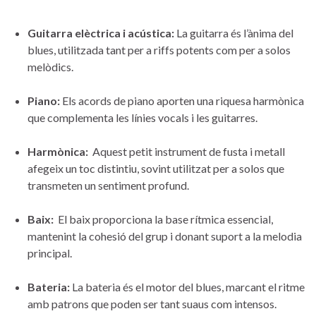
Guitarra elèctrica‍ i acústica:
La guitarra és ⁤l’ànima del
blues, utilitzada tant per a riffs potents⁣ com per‍ a⁤ solos
melòdics.
Piano:
Els acords de piano aporten una riquesa‍ harmònica
que complementa les línies⁣ vocals ⁣i les guitarres.
Harmònica:
​ Aquest petit instrument de fusta i metall‌
afegeix un ⁢toc distintiu, sovint⁣ utilitzat⁤ per ⁢a solos ⁢que
‍transmeten un sentiment profund.
Baix:
⁣ El⁢ baix proporciona la base rítmica⁤ essencial,
mantenint⁤ la ‍cohesió del‌ grup i donant ⁢suport ⁢a la melodia
principal.
Bateria:
La ‌bateria ‍és el motor⁣ del blues, marcant el ritme
amb patrons que ⁣poden ser ⁣tant ‌suaus com intensos.