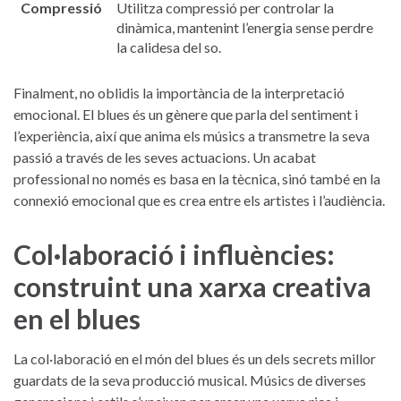
Compressió
Utilitza compressió per controlar la
dinàmica,⁤ mantenint l’energia sense perdre
la⁣ calidesa del ⁢so.
Finalment, no‍ oblidis ‌la importància⁣ de la interpretació
emocional.‌ El blues és‌ un gènere que⁣ parla del sentiment‌ i
l’experiència, així que anima els músics⁤ a transmetre la⁤ seva ​
passió a través ‌de les‍ seves actuacions. Un⁢ acabat
professional‌ no només es basa en ⁣la tècnica, sinó​ també en la
connexió emocional que es crea entre els artistes i l’audiència.
Col·laboració⁢ i influències:
construint ⁣una‌ xarxa creativa⁤
en el blues
La col·laboració en ⁢el món del blues‍ és⁣ un dels secrets millor
guardats de la seva ⁢producció‍ musical. Músics⁢ de diverses⁣