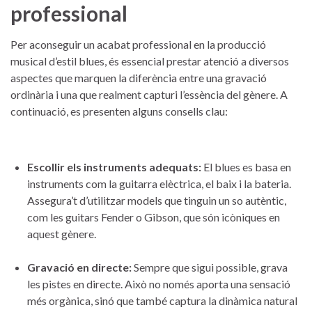
professional
Per aconseguir un acabat⁢ professional en la producció
musical d’estil blues, és essencial prestar atenció ‍a diversos‍
aspectes que marquen la diferència entre una gravació ​
ordinària‌ i una‌ que realment capturi ​l’essència‍ del gènere. A
continuació, es ‌presenten ⁣alguns ⁢consells‍ clau:
Escollir ⁤els instruments adequats:
El ‌blues es basa en
instruments com la ⁤guitarra elèctrica, el⁤ baix i la bateria.
Assegura’t d’utilitzar models que tinguin un so ​autèntic,
com‌ les guitars ​Fender o Gibson, que‌ són icòniques en
aquest gènere.
Gravació⁢ en ⁣directe:
Sempre que sigui possible, grava​
les pistes en directe. ‌Això ‌no només aporta una sensació
més‍ orgànica, sinó que ⁣també⁢ captura la dinàmica natural