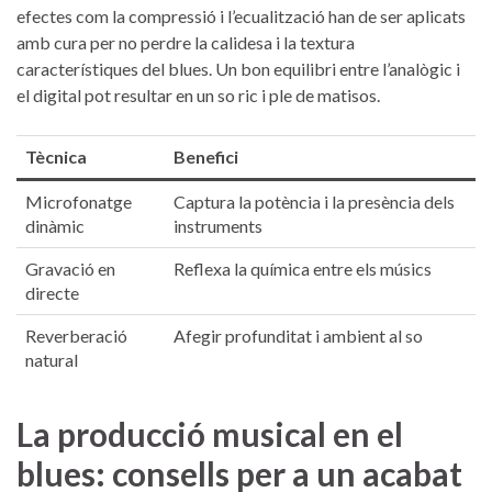
efectes com⁣ la‍ compressió i l’ecualització ⁢han de ser aplicats
amb ⁣cura per no perdre la ​calidesa i la textura⁢
característiques del blues.⁤ Un ‍bon equilibri entre l’analògic i
el digital ‌pot resultar ‍en un so ric i ple ⁤de ‌matisos.
Tècnica
Benefici
Microfonatge ​
Captura la potència i la presència ⁤dels
dinàmic
instruments
Gravació en
Reflexa la química entre els músics
directe
Reverberació ​
Afegir profunditat ​i ambient ​al ⁤so
natural
La producció musical ⁢en​ el
blues: consells⁢ per a un‌ acabat⁢