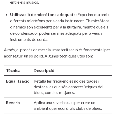
entre els ‌músics.
Utilització ⁣de‌ micròfons adequats:
Experimenta ⁣amb
diferents micròfons per a cada instrument. ‌Els ‌micròfons
⁤dinàmics ‌són excel·lents ​per a la ⁣guitarra, mentre que els⁤
de condensador poden ser​ més adequats per a veus i
⁣instruments​ de corda.
A​ més, ​el procés de mescla ‌i masterització és⁣ fonamental per
aconseguir ⁢un so polid. Algunes tècniques útils són:
Tècnica
Descripció
Equalització
Retalla les freqüències ⁣no desitjades i⁣
destaca les que⁣ són ⁣característiques del
blues, com ⁤les mitjanes.
Reverb
Aplica una reverb suau per crear un‌
ambient que ‍recordi als clubs ⁤de ‍blues.