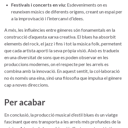
Festivals ⁤i concerts en viu:
Esdeveniments⁢ on es
reuneixen músics de diferents orígens, creant un espai per⁤
a la improvisació i l’intercanvi ⁤d’idees.
A⁢ més, ⁢les influències entre gèneres són fonamentals en la
construcció d’aquesta xarxa creativa. El blues ha absorbit
elements del rock, el jazz⁣ i ‍fins i tot la música folk, permetent​
que cada artista aporti la⁣ seva⁤ pròpia visió.⁢ Això es tradueix
en una diversitat de sons que es ⁣poden observar en les
produccions modernes, on el respecte ⁣per les arrels⁤ es
combina amb la innovació.⁢ En aquest sentit, ‍la⁣ col·laboració
no és només una eina, sinó una ⁣filosofia que impulsa el gènere
cap a noves direccions.
Per acabar
En conclusió, ​la producció⁢ musical d’estil blues és un viatge
⁤fascinant que ens ⁢transporta a les arrels‌ més profundes⁤ de ⁤la