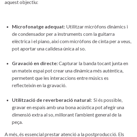
aquest objectiu:
Microfonatge adequat:
Utilitzar micròfons⁤ dinàmics​ i
de condensador‍ per ⁤a instruments com⁣ la guitarra
elèctrica i ‌el​ piano,‌ així com micròfons de cinta per ​a veus,​
pot ‌aportar una ‌calidesa única al so.
Gravació⁢ en directe:
Capturar‌ la banda tocant junta⁤ en ​
un mateix espai pot crear una dinàmica més‌ autèntica,
permetent que les‍ interaccions entre músics es
reflecteixin ‍en la gravació.
Utilització de reverberació ‍natural:
⁢ Si ⁤és possible,
gravar en ‌espais amb una ‌bona acústica ‌pot afegir una
dimensió ⁢extra al so, millorant l’ambient general de la
‌peça.
A​ més, és ​essencial prestar ‍atenció ⁤a la postproducció. ​Els