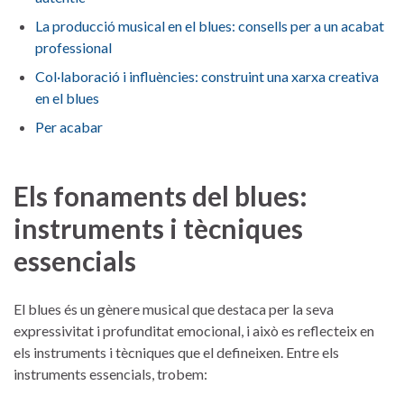
La producció musical en⁣ el blues: consells per a ⁤un acabat⁣
professional
Col·laboració i influències: construint una xarxa ⁤creativa⁢
en el blues
Per ⁤acabar
Els fonaments ⁣del blues:
instruments i tècniques
essencials
El blues és un gènere musical ⁤que⁢ destaca‌ per la seva
expressivitat i profunditat ‍emocional, i això es reflecteix en
els⁤ instruments i ⁢tècniques que el​ defineixen. ‌Entre els
instruments essencials, trobem: