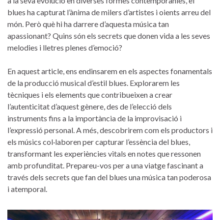
a ⁤la seva evolució en diverses ⁤formes contemporànies, el
blues ha ⁢capturat l’ànima de ‌milers d’artistes i oients arreu del
món. Però què hi ⁣ha darrere d’aquesta música tan‍
apassionant? Quins ‌són els secrets⁣ que donen vida a les seves​
melodies i lletres⁣ plenes d’emoció?
En aquest article, ens ⁢endinsarem en els aspectes fonamentals​
de ‍la producció musical d’estil blues. Explorarem les
tècniques ​i ⁤els elements ⁣que contribueixen a crear
l’autenticitat d’aquest gènere, des de l’elecció dels
instruments ‍fins a la importància de la improvisació i
l’expressió personal. ‍A més,​ descobrirem com els ⁢productors i
‌els músics ⁣col·laboren ⁣per capturar l’essència del ‍blues,
⁢transformant‍ les ⁣experiències vitals en notes que ressonen
amb profunditat. Prepareu-vos⁢ per a una⁣ viatge fascinant a
‌través ‍dels secrets que fan del blues una música tan ⁢poderosa
i⁤ atemporal.