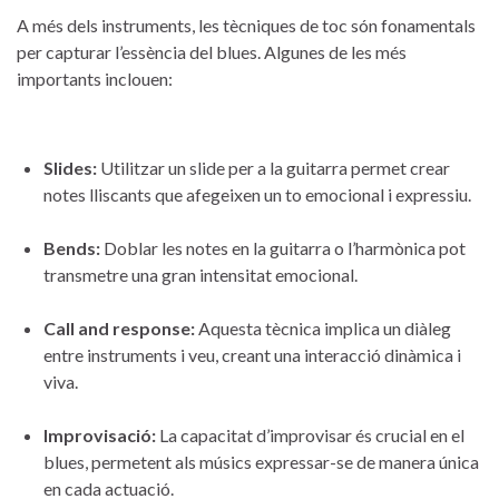
A més dels‍ instruments, les tècniques ⁢de toc són ⁣fonamentals
per capturar l’essència del blues. ⁢Algunes de ⁤les més
importants inclouen:
Slides:
Utilitzar‍ un slide per a la​ guitarra ‌permet crear​
notes⁤ lliscants ⁤que afegeixen un to ‍emocional ‍i​ expressiu.
Bends:
Doblar⁣ les​ notes ⁣en la ​guitarra o l’harmònica ⁢pot
transmetre ⁢una gran intensitat emocional.
Call and response:
Aquesta tècnica implica un diàleg
entre instruments i veu, creant una interacció ‌dinàmica‍ i
viva.
Improvisació:
La​ capacitat ⁢d’improvisar és crucial ‍en el
blues, permetent als músics expressar-se de manera única
en cada actuació.