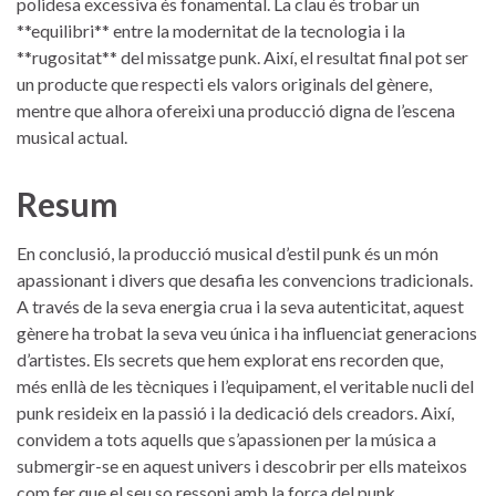
polidesa⁢ excessiva és fonamental. La clau⁢ és trobar un
**equilibri** entre‍ la‌ modernitat‌ de⁤ la tecnologia‌ i la
**rugositat** ‍del missatge punk. Així, el resultat final pot ser
un producte que respecti els valors originals del gènere,
⁣mentre que alhora ofereixi una producció‍ digna de l’escena
musical⁤ actual.
Resum
En ⁤conclusió, la​ producció ⁤musical d’estil punk és un món
apassionant i divers que desafia les convencions tradicionals.
‍A través de la seva⁣ energia​ crua i la⁢ seva ⁤autenticitat, ⁢aquest
gènere⁣ ha trobat⁤ la seva veu única i ​ha influenciat generacions
‍d’artistes. ​Els⁤ secrets que hem explorat​ ens recorden ⁣que,
més ​enllà de les tècniques ⁣i l’equipament, el veritable nucli del
punk ​resideix en la ⁤passió i⁤ la⁣ dedicació dels creadors. Així, ​
convidem ​a tots aquells que s’apassionen‌ per la música ‌a
submergir-se ⁢en aquest ⁣univers i descobrir per ells mateixos
com fer que el seu so ressoni‍ amb la⁤ força del punk.