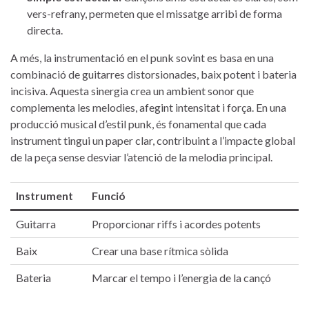
vers-refrany, ‍permeten ‍que‍ el ‌missatge arribi‌ de forma
directa.
A més, la instrumentació en el punk sovint es basa en una
combinació ​de guitarres distorsionades, baix potent i‌ bateria
incisiva. Aquesta sinergia crea‍ un ambient sonor que
⁢complementa les melodies, afegint intensitat i força. En ‌una
producció ⁣musical‍ d’estil punk, és‌ fonamental que cada
instrument tingui un⁢ paper⁣ clar, contribuint a l’impacte global
de la ⁢peça sense desviar​ l’atenció ​de ⁤la melodia⁤ principal.
Instrument
Funció
Guitarra
Proporcionar riffs i acordes potents
Baix
Crear​ una base rítmica​ sòlida
Bateria
Marcar ⁢el tempo i l’energia de la ⁣cançó