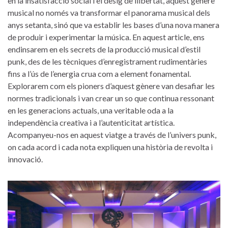
en la insatisfacció social i​ el desig‌ de llibertat,​ aquest gènere
musical ‌no només va transformar el panorama musical ⁢dels⁤
anys setanta,⁣ sinó que va establir les bases d’una nova manera
de‌ produir i ⁣experimentar la música. En aquest article, ens
endinsarem en​ els secrets‌ de ⁤la producció musical d’estil
punk, des de⁢ les tècniques d’enregistrament rudimentàries
fins‍ a l’ús de l’energia‍ crua com a ⁤element fonamental.
Explorarem com⁢ els ⁣pioners d’aquest ​gènere van desafiar les
normes‌ tradicionals i van crear un so que continua ressonant
en les​ generacions actuals, una veritable⁤ oda ⁣a la ​
independència creativa i a l’autenticitat artística.
Acompanyeu-nos en aquest viatge a través ⁤de l’univers punk,
on cada acord⁤ i cada‌ nota expliquen una història de revolta i
innovació.