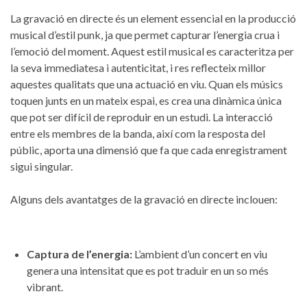
La gravació en directe és un element​ essencial en la⁣ producció
musical d’estil punk, ja que‍ permet capturar ⁤l’energia ​crua i
l’emoció del moment. Aquest estil ‍musical es caracteritza per
la seva immediatesa ⁢i autenticitat, i​ res reflecteix‍ millor
⁤aquestes qualitats que una actuació en viu.⁣ Quan els músics
toquen junts⁤ en⁢ un mateix espai, es crea una dinàmica única
que pot ser⁤ difícil⁤ de reproduir ⁢en un estudi. La interacció
entre ‍els membres ⁢de la ‌banda, ⁣així com ​la resposta del
públic, aporta‌ una dimensió que fa que​ cada enregistrament
sigui ‌singular.
Alguns dels avantatges de la gravació en directe inclouen:
Captura ⁣de⁤ l’energia:
L’ambient d’un concert en viu
genera una intensitat que es pot traduir en un so​ més
vibrant.