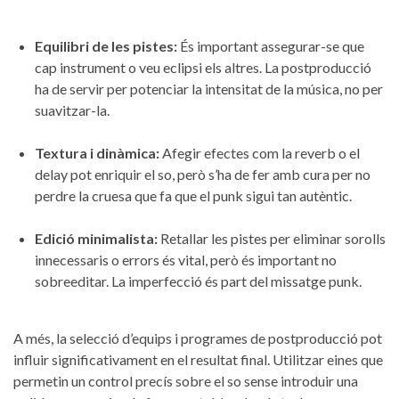
Equilibri de ⁢les pistes:
És important assegurar-se que
cap instrument‍ o veu eclipsi els altres. La postproducció
ha de servir per potenciar la intensitat⁢ de la música, no‍ per
suavitzar-la.
Textura i dinàmica:
​Afegir efectes com la reverb o ⁣el
delay ⁢pot enriquir el so, però s’ha de fer amb cura per no
perdre la​ cruesa‌ que fa⁣ que ⁢el punk sigui⁤ tan ​autèntic.
Edició minimalista:
Retallar les pistes ‌per eliminar sorolls
innecessaris o errors ⁣és vital, però és important no
sobreeditar. La⁢ imperfecció és part del missatge ‍punk.
A més,⁤ la selecció d’equips i‌ programes⁣ de postproducció‍ pot
influir significativament en‍ el resultat final. Utilitzar eines que
permetin un control precís sobre el so sense introduir una