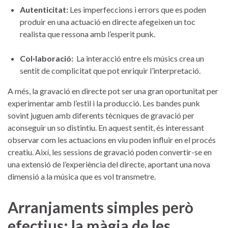
Autenticitat:
Les imperfeccions ‍i errors que ⁣es ⁣poden
produir en ⁤una ‍actuació en directe afegeixen un toc‍
realista que ressona amb l’esperit ‌punk.
Col·laboració:
‍ La‌ interacció entre els músics crea un
sentit de ‍complicitat que pot enriquir l’interpretació.
A ⁤més, la gravació en directe ⁢pot ser una gran oportunitat per⁢
experimentar​ amb ⁤l’estil i⁣ la producció. Les‌ bandes ‍punk
sovint⁢ juguen amb diferents tècniques de gravació per
aconseguir un⁢ so ⁣distintiu. En aquest sentit, és interessant
observar com les actuacions en viu poden⁣ influir en el procés
creatiu.⁢ Així,⁤ les sessions de gravació poden convertir-se en
una extensió de l’experiència del directe, aportant una nova⁤
dimensió⁢ a la música ⁤que es vol⁢ transmetre.
Arranjaments simples però
efectius: la màgia de les