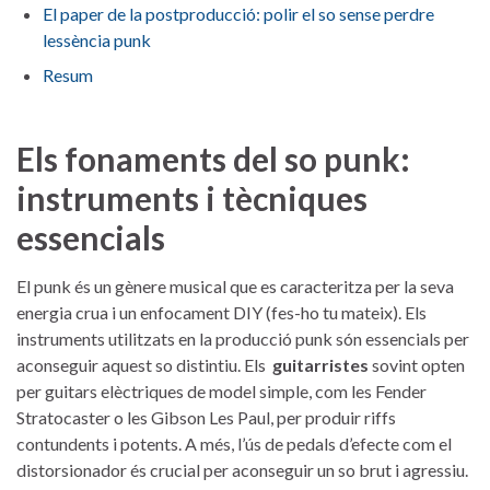
El paper de la ​postproducció: polir el so ⁤sense perdre
lessència punk
Resum
Els ⁢fonaments del so punk:​
instruments i tècniques
essencials
El punk ⁢és un ⁢gènere musical ‌que es caracteritza ⁤per⁣ la‍ seva
energia crua i un⁢ enfocament DIY ‌(fes-ho​ tu mateix). Els
instruments utilitzats en ⁤la⁤ producció punk són ⁢essencials per
aconseguir⁢ aquest ​so distintiu. Els ‌
guitarristes
sovint opten
per guitars ⁢elèctriques de model ⁤simple, ⁤com les Fender ​
Stratocaster o les Gibson Les Paul, ⁣per produir riffs
contundents i potents. A⁤ més, l’ús de pedals d’efecte com el
⁤distorsionador és crucial per aconseguir un so brut i agressiu.