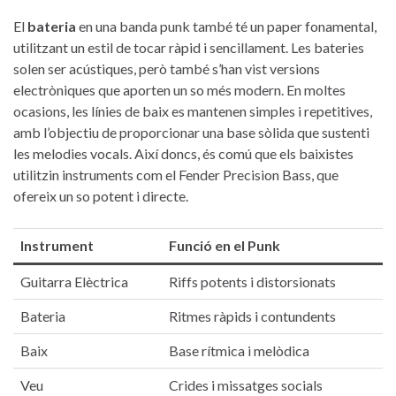
El
bateria
en una banda punk ⁢també té​ un paper fonamental,
utilitzant⁢ un estil ‍de tocar ràpid i sencillament.⁢ Les‍ bateries ​
solen​ ser ⁣acústiques, ‍però també s’han vist versions
‍electròniques que aporten un so més modern. En moltes
ocasions, les línies de baix es mantenen‌ simples i repetitives,
amb l’objectiu de⁣ proporcionar ⁤una base sòlida que sustenti
les melodies vocals. Així doncs, és comú que els baixistes
utilitzin instruments com el Fender Precision Bass, que
ofereix un ‌so potent i directe.
Instrument
Funció en el Punk
Guitarra Elèctrica
Riffs potents i distorsionats
Bateria
Ritmes ràpids i contundents
Baix
Base⁣ rítmica i melòdica
Veu
Crides i missatges socials