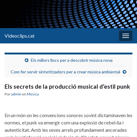
Videoclips.cat
Alter
la
nave
Els millors llocs per a descobrir música nova
Com fer servir sintetitzadors per a crear música ambiental
Els secrets de la producció musical d’estil punk
Por
admin
en
Música
En un ‌món on⁤ les convencions sonores sovint dictaminaven les
normes, el punk va emergir com una explosió de rebel·lia i
autenticitat. Amb les seves arrels profundament ⁣ancorades