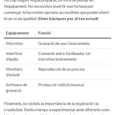
l’equipament. No necessites‌ invertir una ‍fortuna ⁣per⁢
començar; hi ha moltes opcions‌ accessibles ‍que poden oferir-
te un so de qualitat.
Eines bàsiques per al teu estudi:
Equipament
Funció
Microfon
Gravació de veu i instruments
Interfície
Connexió entre l’ordinador i el
d’àudio
microfon/instruments
Monitors
Reproducció de so precisa
d’estudi
Software de
Producció⁣ i edició musical
gravació
Finalment,​ no oblidis la importància⁤ de⁢ la ⁤inspiració i la
creativitat. Dedica ‍temps a experimentar amb diferents sons