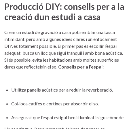
Producció DIY: consells per a la
creació ‌dun estudi ⁤a casa
Crear un ​estudi de ⁣gravació a casa pot semblar una ​tasca
intimidant, ​però amb algunes idees clares i un ‍enfocament‍
DIY, és totalment possible. El primer ‍pas és escollir l’espai
adequat; busca‍ un lloc que sigui tranquil i amb bona‍ acústica.
Si és possible, evita ​les ⁢habitacions amb moltes superfícies
dures ​que reflecteixin el so.
Consells​ per ⁣a ‌l’espai:
Utilitza panells acústics per a reduir la reverberació.
Col·loca catifes o ⁤cortines per absorbir el so.
Assegura’t que l’espai estigui ben ‌il·luminat i ‌sigui còmode.
Un cop tinguis l’espai preparat, és ‌hora de​ pensar‌ en