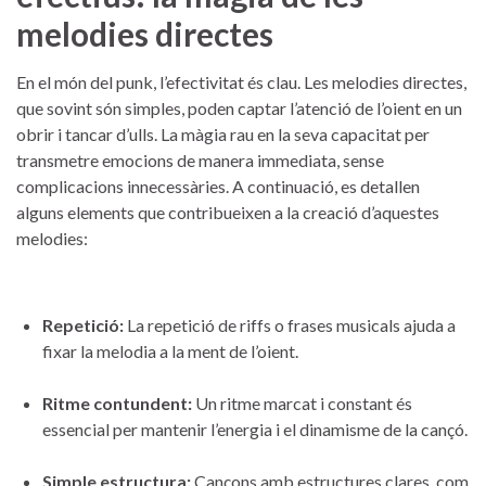
⁤melodies‌ directes
En el món del⁣ punk, l’efectivitat és clau. Les melodies directes,
que sovint són simples, poden ⁤captar⁢ l’atenció ​de l’oient​ en un‍
obrir i tancar d’ulls. La màgia rau en la⁣ seva capacitat per
‍transmetre emocions ⁤de manera ​immediata, ⁤sense
complicacions innecessàries. A continuació, es detallen
alguns ‌elements‌ que contribueixen a‍ la creació⁢ d’aquestes
melodies:
Repetició:
La ⁢repetició de ‌riffs o frases musicals ajuda ⁣a
fixar la​ melodia ⁢a la ment de l’oient.
Ritme contundent:
Un‌ ritme marcat i constant és
essencial per mantenir ⁢l’energia i el dinamisme de la cançó.
Simple estructura:
​Cançons amb estructures clares, com