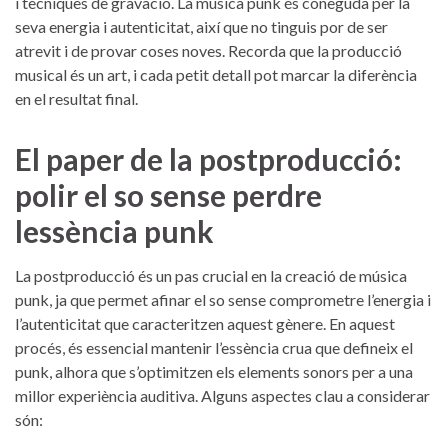
i tècniques de gravació. La música punk és coneguda‌ per la
seva energia i⁤ autenticitat, així que no ⁢tinguis por ‌de ser⁣
atrevit i de provar coses noves. Recorda que ⁢la producció
musical és un art, i cada petit detall pot marcar la diferència⁣
en el resultat final.
El paper de la postproducció:
⁣polir el so sense perdre
lessència punk
La postproducció és un ⁤pas crucial en la ⁤creació de música
punk, ja que permet⁣ afinar el‍ so sense comprometre l’energia ‍i
l’autenticitat ⁢que caracteritzen aquest ⁤gènere. En ‌aquest ​
procés, ‌és essencial mantenir l’essència crua que defineix el⁢
punk, alhora que s’optimitzen ⁣els elements ⁢sonors‍ per a una
millor experiència auditiva. Alguns aspectes clau a considerar
són: