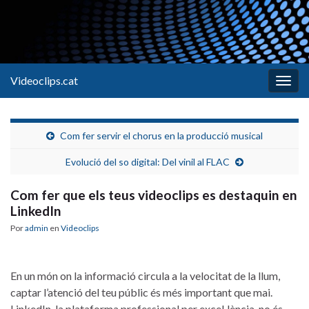
Videoclips.cat
Alter
la
nave
Com fer servir el chorus en la producció musical
Evolució del so digital: Del vinil al FLAC
Com fer que els teus videoclips es destaquin en
LinkedIn
Por
admin
en
Videoclips
En un món⁢ on la informació circula a la velocitat de la llum,
captar l’atenció del teu públic és més important que mai.
LinkedIn, la⁤ plataforma professional per excel·lència, no és