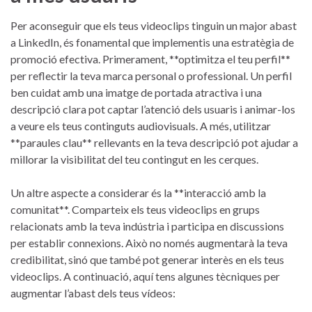
Per aconseguir que els teus videoclips tinguin un major abast
a LinkedIn, és ⁢fonamental que implementis una estratègia de⁢
promoció efectiva. Primerament, **optimitza el teu perfil**
per reflectir la ‍teva marca personal o professional. Un perfil
ben cuidat amb una imatge⁣ de portada atractiva i una
descripció clara pot captar ​l’atenció dels usuaris i animar-los
⁢a veure els teus‍ continguts audiovisuals.⁤ A més, utilitzar
**paraules clau** rellevants en la teva descripció pot ajudar a
millorar la visibilitat del teu contingut en les cerques.
Un altre aspecte ​a considerar és la **interacció amb la
comunitat**. Comparteix els ⁣teus videoclips en grups
relacionats amb la teva indústria i participa ​en discussions
per establir⁤ connexions. Això no només augmentarà la teva
‌credibilitat, sinó⁢ que ⁤també ‍pot generar interès en els teus
videoclips. A continuació, aquí tens algunes tècniques per
augmentar l’abast dels teus vídeos: