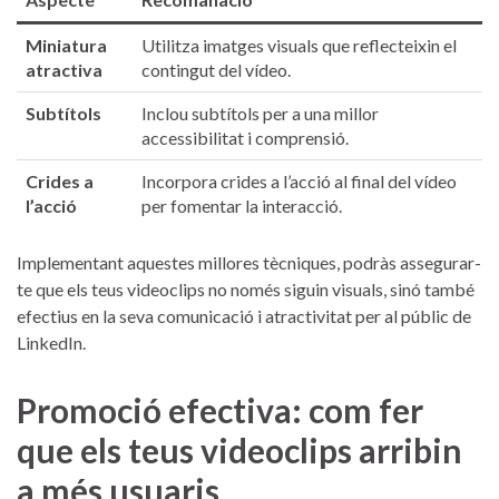
Miniatura
Utilitza imatges visuals que reflecteixin el
atractiva
contingut del vídeo.
Subtítols
Inclou subtítols per ‌a una millor
accessibilitat i comprensió.
Crides a
Incorpora crides a l’acció al final ‌del vídeo
l’acció
per fomentar la interacció.
Implementant‍ aquestes millores tècniques, podràs ⁣assegurar-
te que els⁣ teus videoclips no només siguin visuals, ⁢sinó també
efectius en la seva comunicació i⁣ atractivitat per ​al​ públic de
LinkedIn.
Promoció efectiva: com fer
que els​ teus videoclips ⁣arribin
a més usuaris