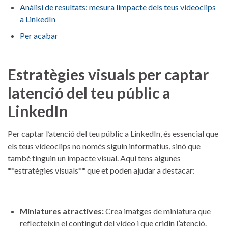
Anàlisi de ​resultats: mesura limpacte dels teus videoclips
a LinkedIn
Per acabar
Estratègies visuals per captar
latenció del ⁢teu públic a
LinkedIn
Per captar l’atenció del teu públic a LinkedIn, és essencial que
els teus videoclips no només siguin ​informatius,⁢ sinó que
també tinguin un impacte‍ visual. Aquí tens algunes⁢
**estratègies visuals**⁤ que et poden ajudar a destacar:
Miniatures atractives:
Crea imatges de miniatura que
reflecteixin el contingut del vídeo⁣ i que cridin l’atenció.