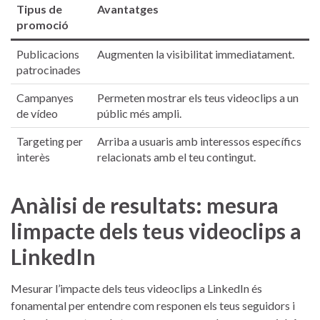
Tipus de
Avantatges
promoció
Publicacions
Augmenten la visibilitat immediatament.
patrocinades
Campanyes
Permeten mostrar els ‌teus videoclips a un
⁣de vídeo
públic més ​ampli.
Targeting per
Arriba a usuaris ‍amb‍ interessos ‌específics
interès
relacionats amb el teu ⁣contingut.
Anàlisi de ​resultats: mesura
limpacte dels teus videoclips ​a
⁣LinkedIn
Mesurar l’impacte dels teus videoclips a LinkedIn és
fonamental per ‍entendre com responen els teus seguidors i