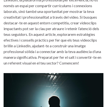
només un espai ‌per compartir currículums i connexions
laborals, sinó‍ també⁣ una oportunitat per ‍mostrar la teva
creativitat i professionalitat a través del vídeo. Si busques
destacar-te en aquest entorn competitiu, crear videoclips
impactants pot ser la clau per atraure i retenir l’atenció dels
teus⁤ seguidors. En aquest ‍article, explorarem estratègies
efectives i ⁤consells pràctics per⁣ fer que els teus videoclips
brillin a ‍LinkedIn, ajudant-te a construir una imatge
professional sòlida i a connectar amb la teva audiència d’una
manera significativa. Preparat per fer el salt ⁢i convertir-te ‌en
un ‌referent visual en el teu sector? Comencem!