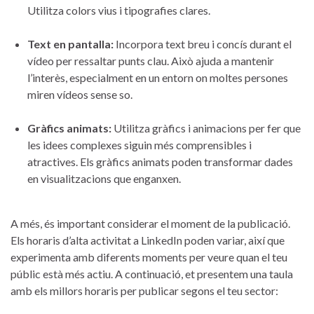
Utilitza colors vius i‍ tipografies clares.
Text en pantalla:
Incorpora text breu i concís ​durant el⁤
vídeo per ressaltar punts clau. Això ajuda⁤ a mantenir
l’interès, especialment en un entorn on moltes persones
miren vídeos sense so.
Gràfics animats:
Utilitza gràfics i animacions per fer que⁤
les idees complexes siguin més comprensibles i
atractives. Els gràfics animats poden transformar ⁣dades
en ⁣visualitzacions que enganxen.
A més,⁣ és important considerar ‌el moment de la publicació.
Els horaris d’alta activitat a LinkedIn‌ poden variar, així que
experimenta amb diferents moments per veure quan‍ el teu
públic‍ està més actiu. A continuació, et ‍presentem una taula
amb els millors‌ horaris per publicar segons el teu sector: