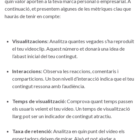
quin valor ‍aporten a la teva marca personal o‌ empresarial. ‍A
continuació, et ​presentem algunes de les mètriques ⁣clau que
hauràs‌ de tenir en compte:
Visualitzacions:
Analitza quantes vegades s’ha ⁤reproduït
el teu videoclip. Aquest número et donarà una idea de
‍l’abast⁤ inicial ‍del teu contingut.
Interaccions:
Observa les reaccions, comentaris i
comparticions. Un bon ​nivell d’interacció‌ indica que el teu
contingut ressona amb l’audiència.
Temps de visualització:
​Comprova quant temps passen
els usuaris veient el teu vídeo. ‍Un temps de visualització
llarg ‌pot ser un indicador de contingut atractiu.
Taxa de retenció:
Analitza en quin punt del‌ vídeo els
espectadors deixen de mirar. Això et pot ajudar a