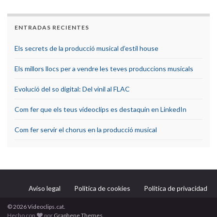
ENTRADAS RECIENTES
Els secrets de la producció musical d’estil house
Els millors llocs per a vendre les teves produccions musicals
Evolució del so digital: Del vinil al FLAC
Com fer que els teus videoclips es destaquin en LinkedIn
Com fer servir el chorus en la producció musical
Aviso legal
Política de cookies
Política de privacidad
© 2026 Videoclips.cat.
Hecho con
por
Graphene Themes
.