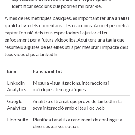
identificar seccions que podrien millorar-se.
A⁢ més de les mètriques ‌bàsiques, és ⁣important fer ​una
anàlisi
qualitativa
‍dels comentaris i les reaccions. Això ​et permetrà
captar l’opinió dels teus espectadors i ajustar el teu
enfocament​ per a futurs videoclips. Aquí tens una taula​ que
resumeix algunes de les eines útils per mesurar l’impacte ​dels
teus videoclips a LinkedIn:
Eina
Funcionalitat
LinkedIn
Mesura visualitzacions, interaccions i
Analytics
mètriques demogràfiques.
Google
Analitza ⁢el trànsit que prové de LinkedIn⁢ i ⁤la
Analytics
seva interacció amb el teu lloc web.
Hootsuite
Planifica i analitza ​rendiment de contingut a
diverses xarxes socials.