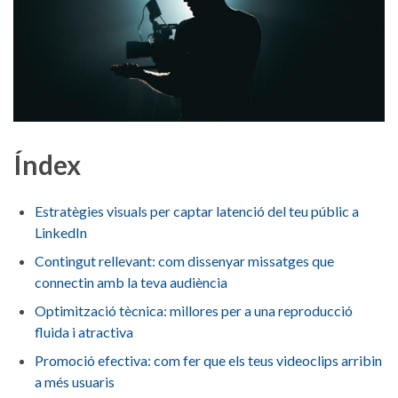
Índex
Estratègies ‍visuals per captar latenció del teu públic a
LinkedIn ‌
Contingut rellevant: com dissenyar missatges que
connectin ⁢amb ⁢la ⁣teva ‌audiència
Optimització tècnica: millores per ⁣a una reproducció
fluida i atractiva
Promoció efectiva:‍ com fer que els teus videoclips arribin
a més usuaris⁢