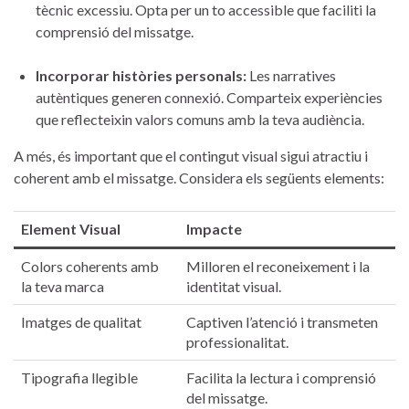
tècnic excessiu. Opta per⁤ un to accessible que ‌faciliti la
comprensió‍ del missatge.
Incorporar⁤ històries personals:
Les narratives
autèntiques generen connexió. Comparteix experiències
que reflecteixin valors comuns amb‍ la teva audiència.
A més, és important ⁣que el contingut visual sigui atractiu i
coherent amb el missatge. Considera els següents elements:
Element Visual
Impacte
Colors coherents amb
Milloren el ⁤reconeixement i la
la teva ⁤marca
identitat visual.
Imatges de qualitat
Captiven ⁢l’atenció i transmeten
professionalitat.
Tipografia llegible
Facilita ‍la lectura i comprensió
del missatge.