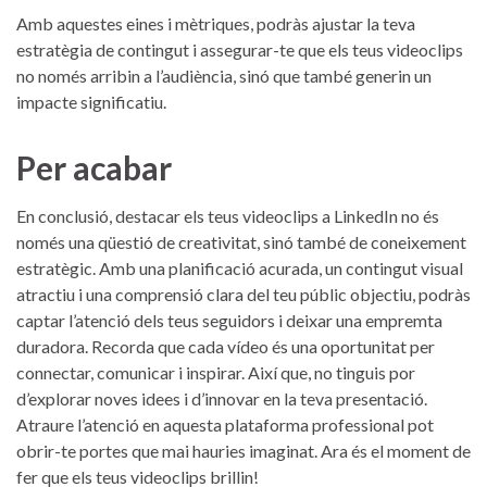
Amb aquestes eines i ‌mètriques, podràs ajustar la ⁢teva
estratègia de ​contingut i assegurar-te que els teus videoclips
no⁢ només arribin a l’audiència, sinó que també generin un
impacte⁣ significatiu.
Per ‌acabar
En conclusió,‌ destacar els ‌teus videoclips a LinkedIn no és
només ⁣una qüestió⁣ de creativitat, sinó també de coneixement
estratègic. Amb ⁣una planificació acurada, un contingut visual
atractiu i una comprensió clara⁢ del teu públic ⁤objectiu, podràs
captar l’atenció dels teus seguidors i deixar una empremta
duradora. Recorda que cada ​vídeo és una oportunitat ‌per⁣
connectar, comunicar i inspirar. Així que, no tinguis por
d’explorar noves idees i d’innovar en la teva presentació.
Atraure l’atenció en aquesta​ plataforma professional pot
obrir-te portes ⁢que mai hauries imaginat. Ara és el moment de
fer que els teus videoclips⁢ brillin!