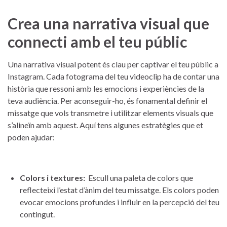
Crea una narrativa visual que
connecti‍ amb el teu públic
Una narrativa visual potent és clau per captivar el teu públic a
Instagram. Cada fotograma del teu videoclip‌ ha de contar una
història⁤ que ressoni amb les emocions i‍ experiències de la
teva audiència. Per⁢ aconseguir-ho, és fonamental definir el
missatge que vols transmetre i‌ utilitzar elements ⁣visuals que‍
s’alineïn ‌amb aquest. Aquí‍ tens ​algunes estratègies que et
poden ajudar:
Colors i textures:
⁤ Escull una paleta de colors que
reflecteixi ‌l’estat d’ànim ⁤del ⁤teu missatge. Els colors poden
evocar emocions profundes i influir​ en la‌ percepció⁣ del teu
contingut.