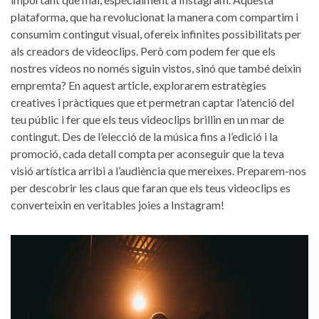
plataforma, que ha revolucionat la manera com compartim i⁣
consumim contingut visual, ofereix⁤ infinites possibilitats ‍per
als creadors ‌de videoclips. Però⁢ com podem​ fer que⁢ els
nostres vídeos no només siguin vistos, sinó que ⁣també deixin
empremta?​ En aquest article, explorarem ⁣estratègies
creatives i pràctiques que et⁤ permetran ​captar l’atenció del
teu públic i fer que els teus videoclips brillin en un mar de
‌contingut.​ Des de l’elecció de la música fins a l’edició i⁣ la
promoció, cada detall compta ⁣per ​aconseguir ⁢que la⁢ teva
visió ⁤artística arribi a l’audiència⁤ que‌ mereixes. Preparem-nos
⁣per descobrir les claus que faran que els teus videoclips‌ es
converteixin ⁣en veritables joies a Instagram!