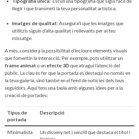
Tipografia ⁢única:
⁣ Escull una tipografia que‍ sigui fàcil⁢ de⁤
llegir i que transmeti la⁤ teva personalitat artística.
Imatges de qualitat:
Assegura’t que ⁤les‌ imatges que
utilitzis‌ siguin d’alta qualitat i ‍rellevants per al teu⁤
missatge.
A més, considera la⁣ possibilitat d’incloure elements ⁢visuals
que fomentin la​ interacció. ​Per exemple, ‌pots utilitzar un ⁣
frame animat
o​ un
efecte 3D
que atragui l’atenció del⁤
públic. ‍La clau és fer‌ que ​la portada⁤ es destaqui no només⁣ en
‍la teva ‌galeria, sinó també en el feed de notícies dels teus
seguidors. Aquí tens una taula⁣ amb algunes idees per a la
creació de ‍portades:
Tipus de
Descripció
portada
Minimalista
Un disseny net i senzill que⁣ destaca el ⁢títol i
l’artista.