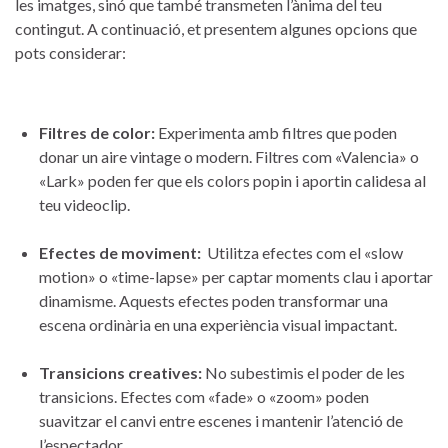
les imatges, sinó que també transmeten l’ànima del teu
contingut.⁢ A continuació, et presentem algunes opcions que
pots considerar:
Filtres de color:
Experimenta amb filtres que poden
donar un aire vintage o​ modern. Filtres com «Valencia» o
«Lark» poden fer que els colors popin i aportin calidesa al‍
teu videoclip.
Efectes de​ moviment:
⁢ Utilitza ⁤efectes com⁣ el «slow
motion» o «time-lapse» per captar moments clau i ​aportar
‍dinamisme. ‍Aquests efectes ‍poden transformar una
escena⁢ ordinària en una experiència visual impactant.
Transicions ​creatives:
No subestimis el poder de les
transicions. Efectes com «fade» o «zoom» poden
suavitzar el canvi ⁢entre escenes i mantenir ​l’atenció de
l’espectador.