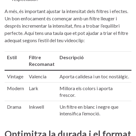
A més, és ‌important⁣ ajustar‍ la intensitat dels filtres i efectes.
Un ⁢bon enfocament és començar​ amb un filtre ⁣lleuger i
després⁤ incrementar la intensitat, fins⁣ a trobar l’equilibri
perfecte. Aquí tens una‌ taula que ‍et pot ajudar ‌a triar el filtre
adequat⁣ segons l’estil⁢ del ​teu videoclip:
Estil
Filtre
Descripció
Recomanat
Vintage
Valencia
Aporta calidesa i un toc nostàlgic.
Modern
Lark
Millora ⁣els colors i‍ aporta‍
frescor.
Drama
Inkwell
Un filtre⁣ en blanc ⁢i negre que
intensifica l’emoció.
Optimitza la durada ⁣i el format