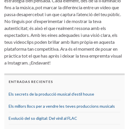
estratègia ben pensada. ⁢Cada element,⁤ des de ⁣la il·luminació
fins a la música, pot marcar ⁤la‍ diferència ​entre‌ un vídeo que
passa desapercebut i un que‍ captura⁢ l’atenció del teu públic.
⁢No ‍tinguis por d’experimentar‍ i de mostrar la teva
autenticitat; és​ això ‍el⁤ que realment ressona amb els
espectadors. Amb les eines adequades i una visió clara, els
teus videoclips poden brillar amb llum pròpia en‍ aquesta
plataforma tan competitiva. Ara és⁤ el moment ⁢de posar en
pràctica⁣ tot el que has après i deixar la teva empremta ⁣visual
a Instagram. ¡Endavant!
ENTRADAS RECIENTES
Els secrets de la producció musical d’estil house
Els millors llocs per a vendre les teves produccions musicals
Evolució del so digital: Del vinil al FLAC