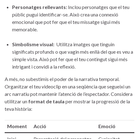
Personatges rellevants:
Inclou personatges que el teu
públic pugui⁣ identificar-se. Això crea una connexió
emocional que pot fer⁢ que el teu missatge ‌sigui més
⁢memorable.
Simbolisme visual:
⁤ Utilitza ⁢imatges que tinguin
significats profunds o‍ que vagin més enllà del que es veu a
simple vista. Això pot fer que el teu contingut‍ sigui més
intrigant i convidi‍ a la reflexió.
A més, no subestimis el poder de la ‍narrativa temporal.
Organitzar el teu videoclip en una seqüència que segueixi​ un
arc narratiu pot mantenir ⁤l’atenció de ⁢l’espectador. Considera
utilitzar un
format de taula
per mostrar la⁢ progressió de la
teva ⁣història:
Moment
Acció
Emoció
Inici
Presentació del personatge
Curiositat