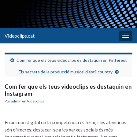
Videoclips.cat
Alter
la
nave
Com fer que els teus videoclips es destaquin en Pinterest
Els secrets de la producció musical d’estil country
Com fer que els teus videoclips es destaquin en
Instagram
Por
admin
en
Videoclips
En un món digital on la‌ competència és feroç ‍i les atencions​
són ‌efímeres, destacar-se ⁤a ⁢les xarxes socials és més
important que ‍mai, especialment a‌ Instagram. Aquesta