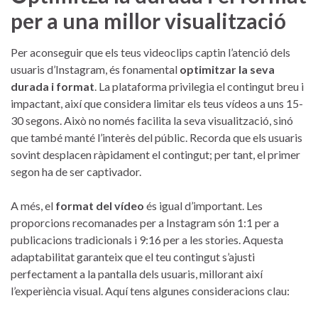
⁤per a una millor visualització
Per aconseguir que⁢ els teus videoclips captin l’atenció ​dels
usuaris d’Instagram, és fonamental‌
optimitzar la seva
durada i format
. La plataforma ‍privilegia el contingut ‌breu i
impactant, així⁢ que considera limitar els teus vídeos a uns 15-
30 segons. Això ​no només ​facilita la seva⁤ visualització, sinó
que també manté l’interès del públic. Recorda‍ que els ‌usuaris
sovint desplacen ràpidament el ‍contingut; per tant, el⁤ primer
segon ha de ‍ser‍ captivador.
A més, el
format⁤ del vídeo
és​ igual d’important. Les
proporcions ‍recomanades per a Instagram són 1:1 per a
publicacions tradicionals‌ i 9:16 per a les stories. ‌Aquesta
adaptabilitat garanteix que el‍ teu contingut s’ajusti​
perfectament a la pantalla⁤ dels usuaris, millorant així
l’experiència visual. Aquí tens‌ algunes consideracions clau: