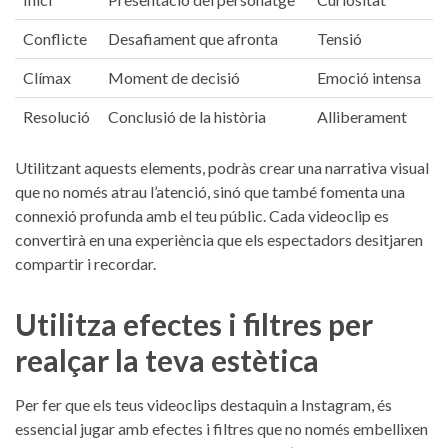
Conflicte
Desafiament que afronta
Tensió
Clímax
Moment de decisió
Emoció intensa
Resolució
Conclusió de la història
Alliberament
Utilitzant ⁢aquests ‍elements, podràs crear​ una narrativa visual
que no només atrau l’atenció, ‍sinó⁣ que també fomenta una
⁣connexió​ profunda amb el teu públic.‌ Cada videoclip es
convertirà en una experiència que els espectadors ⁣desitjaren
compartir​ i recordar.
Utilitza efectes i filtres per
realçar la teva estètica
Per fer que els‍ teus videoclips destaquin a Instagram,⁢ és
essencial ⁢jugar amb efectes i filtres⁢ que no⁢ només embellixen