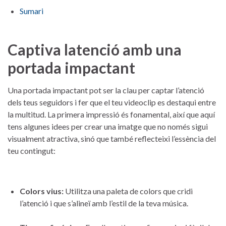
Sumari
Captiva latenció​ amb una
portada impactant
Una portada impactant pot ser la clau per captar l’atenció
dels teus seguidors i fer ⁣que‌ el teu videoclip ‍es destaqui entre
la multitud.​ La ⁢primera impressió⁣ és ⁣fonamental, així que aquí
tens algunes idees ⁣per crear una imatge que⁤ no només sigui
visualment atractiva,⁣ sinó que també reflecteixi⁣ l’essència del
teu​ contingut:
Colors‍ vius:
⁣Utilitza una ⁣paleta⁤ de colors que cridi
l’atenció i que s’alineï amb⁣ l’estil ‍de la teva⁣ música.