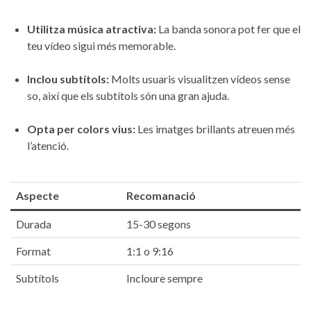
Utilitza ⁤música atractiva:
⁤La‌ banda sonora pot fer que⁢ el
teu vídeo sigui més memorable.
Inclou subtítols:
Molts usuaris visualitzen vídeos ​sense
so, ⁢així ⁤que els subtítols‌ són una gran ajuda.
Opta ‌per colors vius:
⁢Les imatges brillants atreuen més
l’atenció.
Aspecte
Recomanació
Durada
15-30 segons
Format
1:1 ⁤o 9:16
Subtítols
Incloure sempre