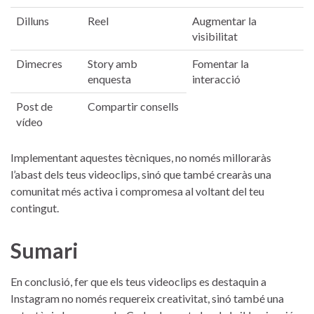
Dilluns
Reel
Augmentar la
visibilitat
Dimecres
Story amb‍
Fomentar la
enquesta
interacció
Post de⁢
Compartir consells
vídeo
Implementant⁣ aquestes tècniques, ⁤no només milloraràs
l’abast dels teus ⁢videoclips, ⁢sinó que també crearàs una
comunitat més activa i compromesa al ​voltant del teu
contingut.
Sumari
En conclusió, fer que‍ els teus videoclips⁢ es destaquin a
Instagram no només requereix creativitat, sinó ⁤també una