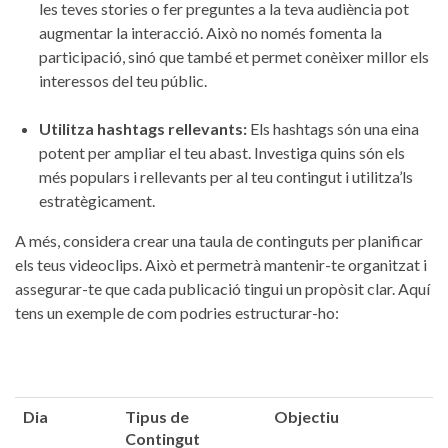
les teves stories o fer preguntes⁢ a⁣ la teva audiència pot
augmentar la ⁣interacció. ⁣Això no​ només fomenta la
⁢participació, ​sinó que també et permet ⁤conèixer millor els
interessos del teu ‍públic.
Utilitza hashtags‌ rellevants:
Els hashtags són una eina
potent ​per ampliar el teu abast. Investiga​ quins‍ són ‍els
més⁢ populars i⁢ rellevants per al teu‍ contingut i utilitza’ls
estratègicament.
A més, ‍considera ‌crear una taula de continguts per planificar
els teus videoclips. Això et permetrà mantenir-te organitzat i
assegurar-te ⁢que cada publicació tingui un propòsit⁣ clar. Aquí‌
tens un ‌exemple de com ⁤podries estructurar-ho:
Dia
Tipus de
Objectiu
Contingut